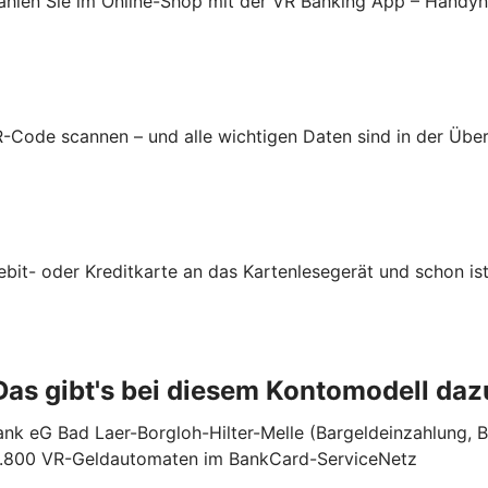
ahlen Sie im Online-Shop mit der VR Banking App – Handy
-Code scannen – und alle wichtigen Daten sind in der Üb
ebit- oder Kreditkarte an das Kartenlesegerät und schon ist
Das gibt's bei diesem Kontomodell daz
nk eG Bad Laer-Borgloh-Hilter-Melle (Bargeldeinzahlung, 
3.800 VR-Geldautomaten im BankCard-ServiceNetz