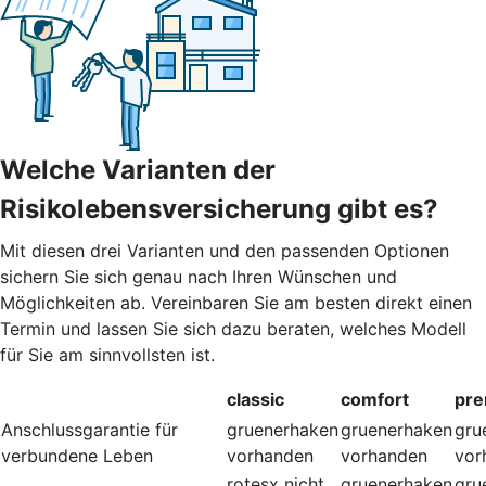
Welche Varianten der
Risikolebensversicherung gibt es?
Mit diesen drei Varianten und den passenden Optionen
sichern Sie sich genau nach Ihren Wünschen und
Möglichkeiten ab. Vereinbaren Sie am besten direkt einen
Termin und lassen Sie sich dazu beraten, welches Modell
für Sie am sinnvollsten ist.
classic
comfort
pr
Anschlussgarantie für
gruenerhaken
gruenerhaken
gru
verbundene Leben
vorhanden
vorhanden
vor
rotesx
nicht
gruenerhaken
gru