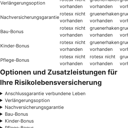
Verlängerungsoption
vorhanden
vorhanden
vor
rotesx
nicht
gruenerhaken
gru
Nachversicherungsgarantie
vorhanden
vorhanden
vor
rotesx
nicht
gruenerhaken
gru
Bau-Bonus
vorhanden
vorhanden
vor
rotesx
nicht
gruenerhaken
gru
Kinder-Bonus
vorhanden
vorhanden
vor
rotesx
nicht
rotesx
nicht
gru
Pflege-Bonus
vorhanden
vorhanden
vor
Optionen und Zusatzleistungen für
Ihre Risikolebensversicherung
Anschlussgarantie verbundene Leben
Verlängerungsoption
Nachversicherungsgarantie
Bau-Bonus
Kinder-Bonus
Pflege-Bonus