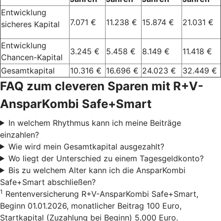
Entwicklung
7.071 €
11.238 €
15.874 €
21.031 €
sicheres Kapital
Entwicklung
3.245 €
5.458 €
8.149 €
11.418 €
Chancen-Kapital
Gesamtkapital
10.316 €
16.696 €
24.023 €
32.449 €
FAQ zum cleveren Sparen mit R+V-
AnsparKombi Safe+Smart
In welchem Rhythmus kann ich meine Beiträge
einzahlen?
Wie wird mein Gesamtkapital ausgezahlt?
Wo liegt der Unterschied zu einem Tagesgeldkonto?
Bis zu welchem Alter kann ich die AnsparKombi
Safe+Smart abschließen?
1
Rentenversicherung R+V-AnsparKombi Safe+Smart,
Beginn 01.01.2026, monatlicher Beitrag 100 Euro,
Startkapital (Zuzahlung bei Beginn) 5.000 Euro.